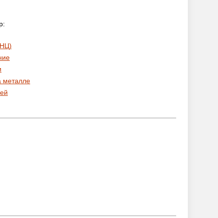
р:
 НЦ)
ние
и
а металле
ей
: