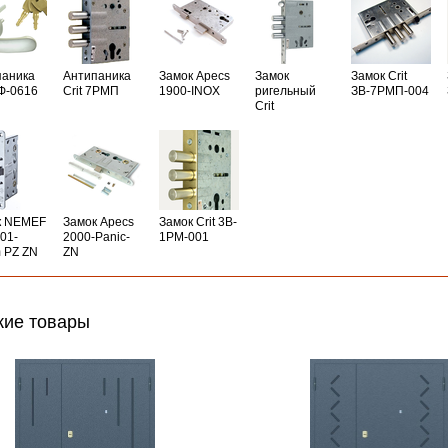
паника
Антипаника
Замок Apecs
Замок
Замок Crit
РФ-0616
Crit 7РМП
1900-INOX
ригельный
ЗВ-7РМП-004
Crit
к NEMEF
Замок Apecs
Замок Crit 3B-
01-
2000-Panic-
1PM-001
 PZ ZN
ZN
ие товары