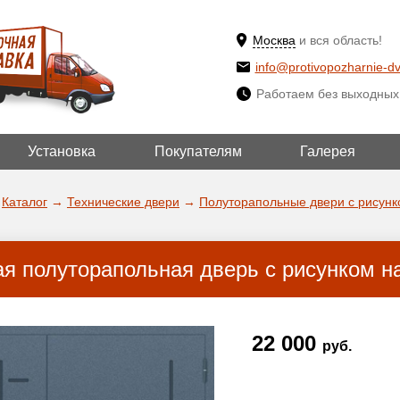
Москва
и вся область!
info@protivopozharnie-dv
Работаем без выходных
Установка
Покупателям
Галерея
ВЫБРАТЬ ДРУГ
ДА!
ГОРОД
Каталог
→
Технические двери
→
Полуторапольные двери с рисунк
ая полуторапольная дверь с рисунком н
22 000
руб.