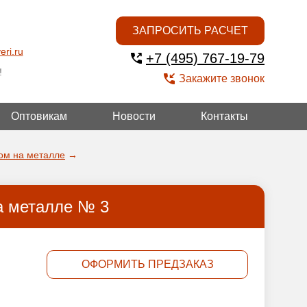
ЗАПРОСИТЬ РАСЧЕТ
eri.ru
+7 (495) 767-19-79
!
Закажите звонок
Оптовикам
Новости
Контакты
ОЙ
ом на металле
→
а металле № 3
ОФОРМИТЬ ПРЕДЗАКАЗ