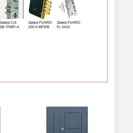
Замок Crit
Замок FUARO
Замок FUARO
ЗВ-7РМП-А
200-4 MF\РВ
FL 0432