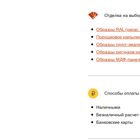
Отделка на выбо
Образцы RAL (окрас
Порошковое напыле
Образцы грунт-эмал
Образцы рисунков н
Образцы МДФ-панел
Способы оплаты
Наличными
Безналичный расчет
Банковские карты