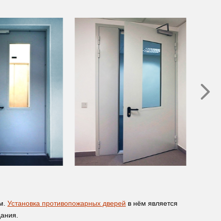
м.
Установка противопожарных дверей
в нём является
дания.