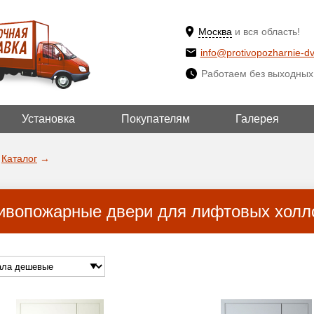
Москва
и вся область!
info@protivopozharnie-dv
Работаем без выходных
Установка
Покупателям
Галерея
ВЫБРАТЬ ДРУГ
ДА!
ГОРОД
Каталог
→
ивопожарные двери для лифтовых холл