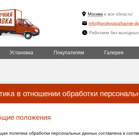
Москва
и вся область!
info@protivopozharnie-dv
Работаем без выходных
Установка
Покупателям
Галерея
ВЫБРАТЬ ДРУГ
ДА!
ГОРОД
тика в отношении обработки персональ
бщие положения
щая политика обработки персональных данных составлена в соотве