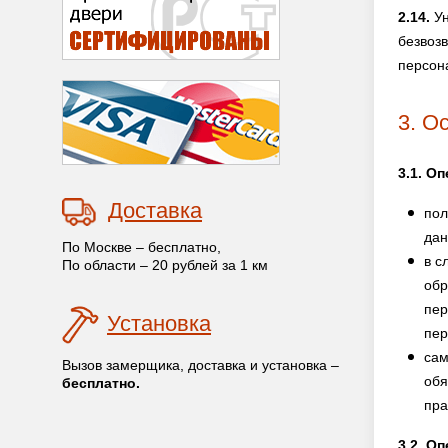
2.14.
Ун
безвоз
персон
3. О
3.1. О
Доставка
пол
дан
По Москве – бесплатно,
в с
По области – 20 рублей за 1 км
обр
пер
Установка
пер
сам
Вызов замерщика, доставка и установка –
обя
бесплатно.
пра
3.2. О