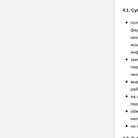
4.1. С
пол
фед
них
иск
инф
тре
пер
нео
выд
раб
на 
пер
обж
неп
на 