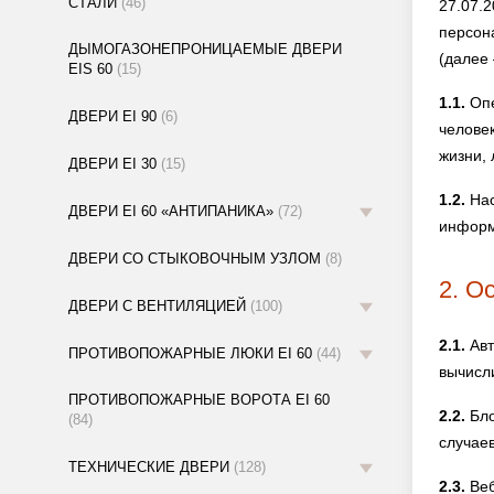
СТАЛИ
(46)
27.07.
персон
ДЫМОГАЗОНЕПРОНИЦАЕМЫЕ ДВЕРИ
(далее
EIS 60
(15)
1.1.
Опе
ДВЕРИ EI 90
(6)
челове
жизни,
ДВЕРИ EI 30
(15)
1.2.
Нас
ДВЕРИ EI 60 «АНТИПАНИКА»
(72)
информ
ДВЕРИ СО СТЫКОВОЧНЫМ УЗЛОМ
(8)
2. О
ДВЕРИ С ВЕНТИЛЯЦИЕЙ
(100)
2.1.
Авт
ПРОТИВОПОЖАРНЫЕ ЛЮКИ EI 60
(44)
вычисл
ПРОТИВОПОЖАРНЫЕ ВОРОТА EI 60
2.2.
Бло
(84)
случае
ТЕХНИЧЕСКИЕ ДВЕРИ
(128)
2.3.
Веб