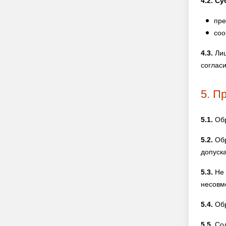
4.2. С
пре
соо
4.3.
Лиц
согласи
5. П
5.1.
Обр
5.2.
Обр
допуск
5.3.
Не 
несовм
5.4.
Обр
5.5.
Сод