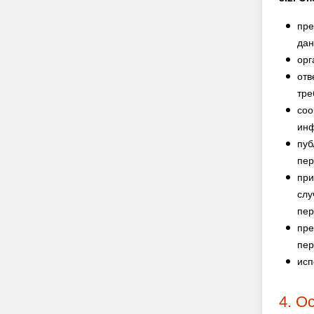
пре
дан
орг
отв
тре
соо
инф
пуб
пер
при
слу
пер
пре
пер
исп
4. О