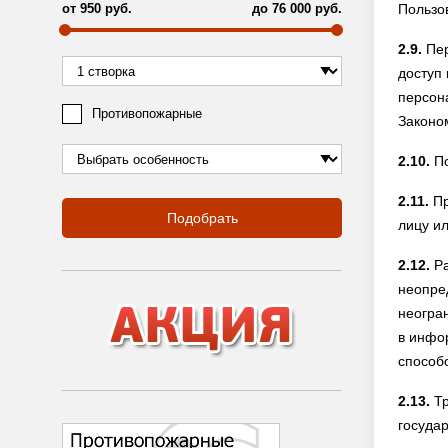
от
950
руб.
до
76 000
руб.
Пользо
2.9.
Пер
доступ
персон
Противопожарные
Законо
2.10.
По
2.11.
Пр
Подобрать
лицу и
2.12.
Ра
неопре
неогра
в инфо
способ
2.13.
Тр
госуда