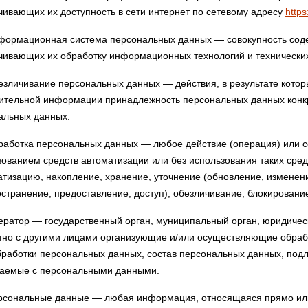
чивающих их доступность в сети интернет по сетевому адресу
https
ормационная система персональных данных — совокупность соде
чивающих их обработку информационных технологий и технических
зличивание персональных данных — действия, в результате котор
ительной информации принадлежность персональных данных конк
альных данных.
аботка персональных данных — любое действие (операция) или со
зованием средств автоматизации или без использования таких сред
атизацию, накопление, хранение, уточнение (обновление, изменени
остранение, предоставление, доступ), обезличивание, блокировани
ратор — государственный орган, муниципальный орган, юридическ
тно с другими лицами организующие и/или осуществляющие обраб
бработки персональных данных, состав персональных данных, подл
аемые с персональными данными.
сональные данные — любая информация, относящаяся прямо или