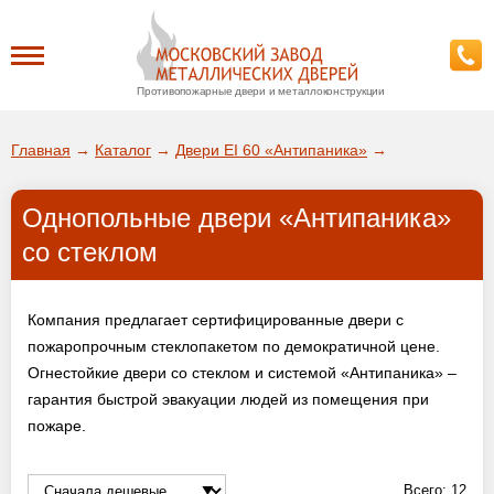
Противопожарные двери и металлоконструкции
Каталог
Главная
→
Каталог
→
Двери EI 60 «Антипаника»
→
О заводе
Однопольные двери «Антипаника»
ДА!
со стеклом
Доставка
ВЫБРАТЬ ДРУГОЙ ГОРОД
Компания предлагает сертифицированные двери с
Установка
пожаропрочным стеклопакетом по демократичной цене.
Огнестойкие двери со стеклом и системой «Антипаника» –
Покупателям
гарантия быстрой эвакуации людей из помещения при
пожаре.
Галерея
Всего:
12