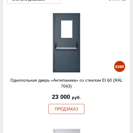
Оптовикам
Новости
Контакты
ЗАПРОСИТЬ РАСЧЕТ
+7 (495) 767-19-79
Однопольная дверь «Антипаника» со стеклом EI 60 (RAL
Закажите звонок
7043)
23 000
руб.
Москва
и вся область!
ПРЕДЗАКАЗ
info@protivopozharnie-dveri.ru
Работаем без выходных!