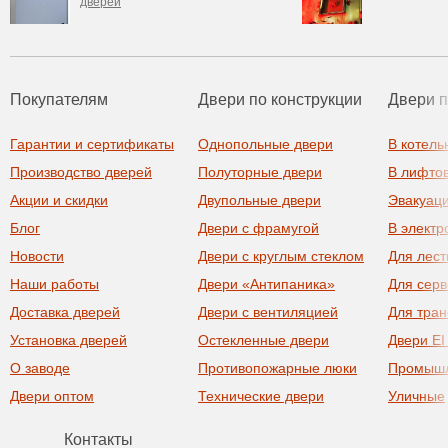
дверей
Покупателям
Двери по конструкции
Двери 
Гарантии и сертификаты
Однопольные двери
В котель
Производство дверей
Полуторные двери
В лифто
Акции и скидки
Двупольные двери
Эвакуац
Блог
Двери с фрамугой
В элект
Новости
Двери с круглым стеклом
Для лест
Наши работы
Двери «Антипаника»
Для сер
Доставка дверей
Двери с вентиляцией
Для тра
Установка дверей
Остекленные двери
Двери EI
О заводе
Противопожарные люки
Промыш
Двери оптом
Технические двери
Уличные
Контакты