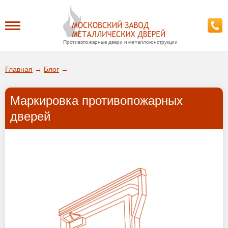
Противопожарные двери и металлоконструкции
Каталог
Главная
→
Блог
→
О заводе
Маркировка противопожарных
ДА!
дверей
Доставка
ВЫБРАТЬ ДРУГОЙ ГОРОД
Установка
Покупателям
Галерея