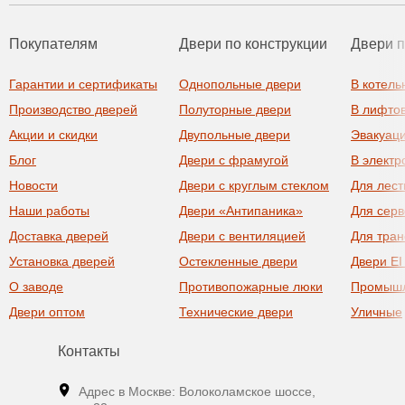
Покупателям
Двери по конструкции
Двери 
Гарантии и сертификаты
Однопольные двери
В котель
Производство дверей
Полуторные двери
В лифто
Акции и скидки
Двупольные двери
Эвакуац
Блог
Двери с фрамугой
В элект
Новости
Двери с круглым стеклом
Для лест
Наши работы
Двери «Антипаника»
Для сер
Доставка дверей
Двери с вентиляцией
Для тра
Установка дверей
Остекленные двери
Двери EI
О заводе
Противопожарные люки
Промыш
Двери оптом
Технические двери
Уличные
Контакты
Адрес в Москве: Волоколамское шоссе,