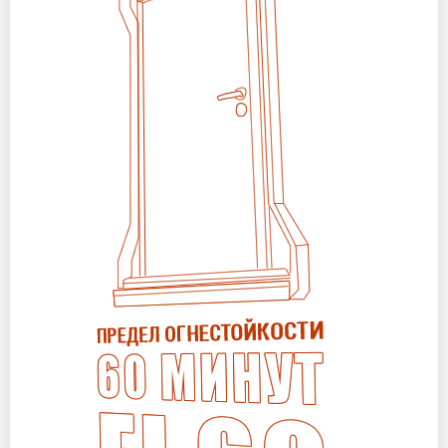
Оптовикам
Новости
Контакты
ЗАПРОСИТЬ РАСЧЕТ
+7 (495) 767-19-79
Закажите звонок
Москва
и вся область!
info@protivopozharnie-dveri.ru
Работаем без выходных!