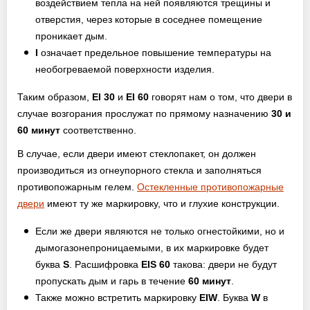
воздействием тепла на ней появляются трещины и
отверстия, через которые в соседнее помещение
проникает дым.
I
означает предельное повышение температуры на
необогреваемой поверхности изделия.
Таким образом,
EI 30
и
EI 60
говорят нам о том, что двери в
случае возгорания прослужат по прямому назначению
30 и
60 минут
соответственно.
В случае, если двери имеют стеклопакет, он должен
производиться из огнеупорного стекла и заполняться
противопожарным гелем.
Остекленные противопожарные
двери
имеют ту же маркировку, что и глухие конструкции.
Если же двери являются не только огнестойкими, но и
дымогазонепроницаемыми, в их маркировке будет
буква
S
. Расшифровка
EIS 60
такова: двери не будут
пропускать дым и гарь в течение
60 минут
.
Также можно встретить маркировку
EIW
. Буква
W
в