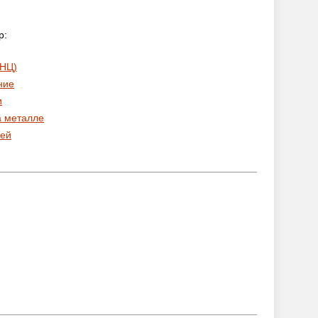
р:
 НЦ)
ние
и
а металле
ей
: