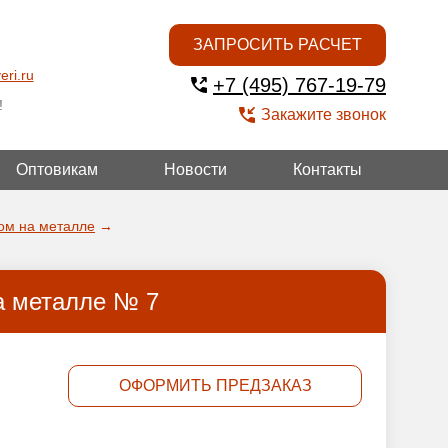
ЗАПРОСИТЬ РАСЧЕТ
eri.ru
+7 (495) 767-19-79
!
Закажите звонок
Оптовикам
Новости
Контакты
ОЙ
ом на металле
→
а металле № 7
ОФОРМИТЬ ПРЕДЗАКАЗ