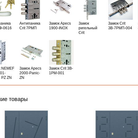
паника
Антипаника
Замок Apecs
Замок
Замок Crit
РФ-0616
Crit 7РМП
1900-INOX
ригельный
ЗВ-7РМП-004
Crit
к NEMEF
Замок Apecs
Замок Crit 3B-
01-
2000-Panic-
1PM-001
 PZ ZN
ZN
ие товары