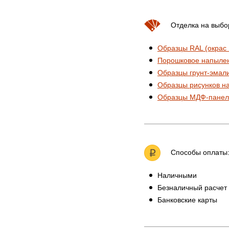
Отделка на выбо
Образцы RAL (окрас
Порошковое напыле
Образцы грунт-эмал
Образцы рисунков н
Образцы МДФ-панел
Способы оплаты
Наличными
Безналичный расчет
Банковские карты