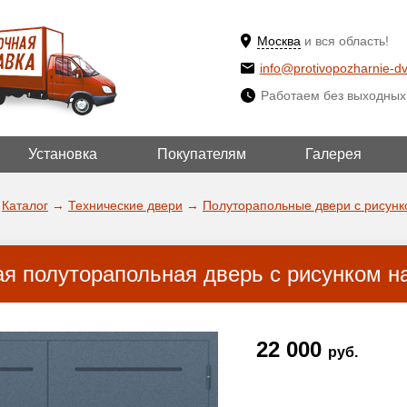
Москва
и вся область!
info@protivopozharnie-dv
Работаем без выходных
Установка
Покупателям
Галерея
ВЫБРАТЬ ДРУГ
ДА!
ГОРОД
Каталог
→
Технические двери
→
Полуторапольные двери с рисунк
ая полуторапольная дверь с рисунком н
22 000
руб.