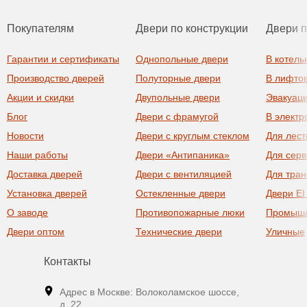
Покупателям
Двери по конструкции
Двери 
Гарантии и сертификаты
Однопольные двери
В котель
Производство дверей
Полуторные двери
В лифто
Акции и скидки
Двупольные двери
Эвакуац
Блог
Двери с фрамугой
В элект
Новости
Двери с круглым стеклом
Для лест
Наши работы
Двери «Антипаника»
Для сер
Доставка дверей
Двери с вентиляцией
Для тра
Установка дверей
Остекленные двери
Двери EI
О заводе
Противопожарные люки
Промыш
Двери оптом
Технические двери
Уличные
Контакты
Адрес в Москве: Волоколамское шоссе,
д. 22