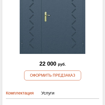
Оптовикам
Новости
Контакты
ЗАПРОСИТЬ РАСЧЕТ
+7 (495) 767-19-79
22 000
руб.
Закажите звонок
ОФОРМИТЬ ПРЕДЗАКАЗ
Москва
и вся область!
info@protivopozharnie-dveri.ru
Комплектация
Услуги
Работаем без выходных!