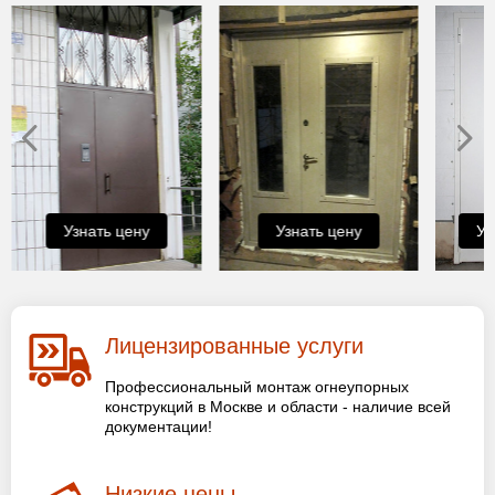
Узнать цену
Узнать цену
Уз
Лицензированные услуги
Профессиональный монтаж огнеупорных
конструкций в Москве и области - наличие всей
документации!
Низкие цены