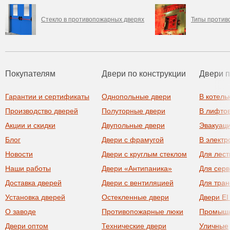
Стекло в противопожарных дверях
Типы против
Покупателям
Двери по конструкции
Двери 
Гарантии и сертификаты
Однопольные двери
В котель
Производство дверей
Полуторные двери
В лифто
Акции и скидки
Двупольные двери
Эвакуац
Блог
Двери с фрамугой
В элект
Новости
Двери с круглым стеклом
Для лест
Наши работы
Двери «Антипаника»
Для сер
Доставка дверей
Двери с вентиляцией
Для тра
Установка дверей
Остекленные двери
Двери EI
О заводе
Противопожарные люки
Промыш
Двери оптом
Технические двери
Уличные