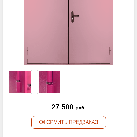
Оптовикам
Новости
Контакты
ЗАПРОСИТЬ РАСЧЕТ
+7 (495) 767-19-79
Закажите звонок
Москва
и вся область!
27 500
руб.
info@protivopozharnie-dveri.ru
ОФОРМИТЬ ПРЕДЗАКАЗ
Работаем без выходных!