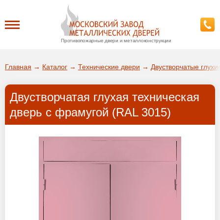
Противопожарные двери и металлоконструкции
Каталог
Главная
→
Каталог
→
Технические двери
→
Двустворчатые глухи
О заводе
Двустворчатая глухая техническая
ДА!
дверь с фрамугой (RAL 3015)
Доставка
ВЫБРАТЬ ДРУГОЙ ГОРОД
Установка
Покупателям
Галерея