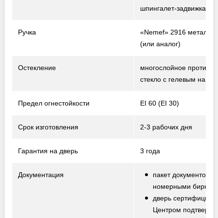
шпингалет-задвижка
Ручка
«Nemef» 2916 металл /
(или аналог)
Остекление
многослойное противо
стекло с гелевым напо
Предел огнестойкости
EI 60 (EI 30)
Срок изготовления
2-3 рабочих дня
Гарантия на дверь
3 года
Документация
пакет документов с
номерными биркам
дверь сертифициро
Центром подтвержд