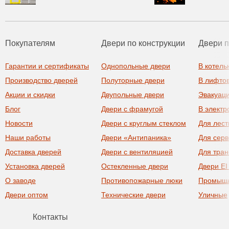
Покупателям
Двери по конструкции
Двери 
Гарантии и сертификаты
Однопольные двери
В котель
Производство дверей
Полуторные двери
В лифто
Акции и скидки
Двупольные двери
Эвакуац
Блог
Двери с фрамугой
В элект
Новости
Двери с круглым стеклом
Для лест
Наши работы
Двери «Антипаника»
Для сер
Доставка дверей
Двери с вентиляцией
Для тра
Установка дверей
Остекленные двери
Двери EI
О заводе
Противопожарные люки
Промыш
Двери оптом
Технические двери
Уличные
Контакты