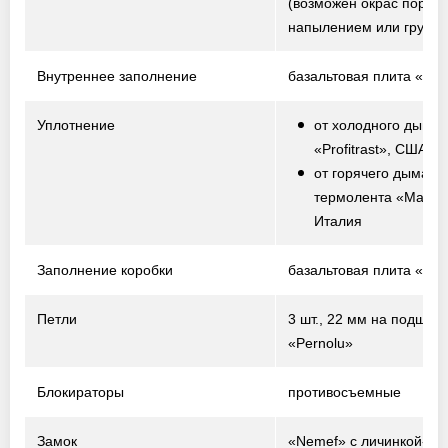
(возможен окрас порош
напылением или грунто
Внутреннее заполнение
базальтовая плита «Te
Уплотнение
от холодного дыма 
«Profitrast», США
от горячего дыма –
термолента «Marvo
Италия
Заполнение коробки
базальтовая плита «Te
Петли
3 шт., 22 мм на подшип
«Pernolu»
Блокираторы
противосъемные
Замок
«Nemef» с личинкой-ци