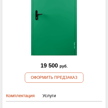
Оптовикам
Новости
Контакты
ЗАПРОСИТЬ РАСЧЕТ
+7 (495) 767-19-79
19 500
руб.
Закажите звонок
ОФОРМИТЬ ПРЕДЗАКАЗ
Москва
и вся область!
info@protivopozharnie-dveri.ru
Комплектация
Услуги
Работаем без выходных!