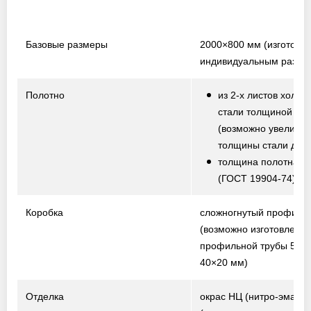
Базовые размеры
2000×800 мм
(изготовл
индивидуальным разме
Полотно
из 2-х листов холод
стали толщиной 1,5
(возможно увеличе
толщины стали до 2,
толщина полотна от
(ГОСТ 19904-74)
Коробка
сложногнутый профиль
(возможно изготовление
профильной трубы 50×
40×20 мм)
Отделка
окрас НЦ (нитро-эмаль)