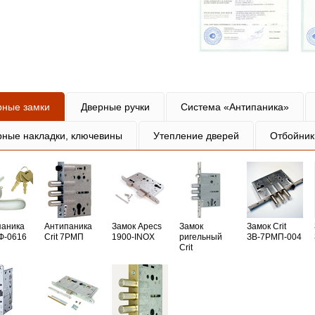
рные замки
Дверные ручки
Система «Антипаника»
рные накладки, ключевины
Утепление дверей
Отбойник
паника
Антипаника
Замок Apecs
Замок
Замок Crit
РФ-0616
Crit 7РМП
1900-INOX
ригельный
ЗВ-7РМП-004
Crit