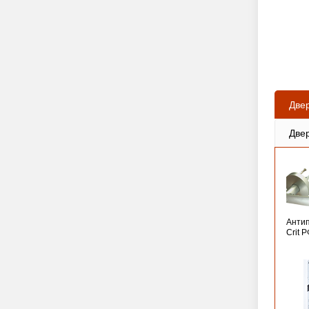
Две
Две
Анти
Crit 