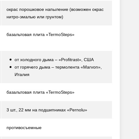
окрас порошковое напыление
(возможен окрас
нитро-эмалью или грунтом)
базальтовая плита «TermoSteps»
от холодного дыма – «Profitrast», США
от горячего дыма – термолента «Marvon»,
Италия
базальтовая плита «TermoSteps»
3 шт., 22 мм на подшипниках «Pernolu»
противосъемные