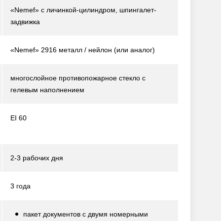
«Nemef» с личинкой-цилиндром, шпингалет-
задвижка
«Nemef» 2916 металл / нейлон
(или аналог)
многослойное противопожарное стекло с
гелевым наполнением
EI 60
2-3 рабочих дня
3 года
пакет документов с двумя номерными