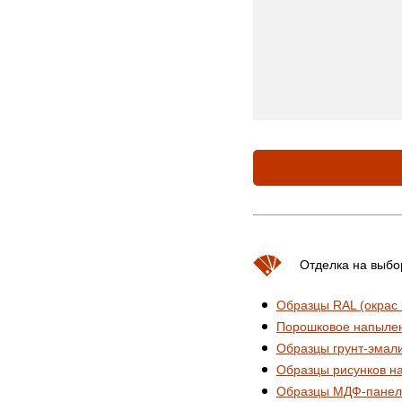
Отделка на выбо
Образцы RAL (окрас
Порошковое напыле
Образцы грунт-эмал
Образцы рисунков н
Образцы МДФ-панел