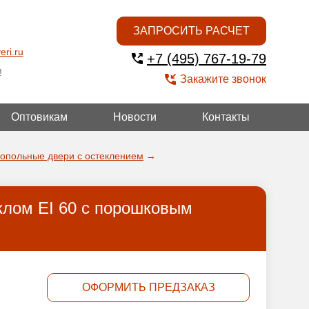
ЗАПРОСИТЬ РАСЧЕТ
eri.ru
+7 (495) 767-19-79
!
Закажите звонок
Оптовикам
Новости
Контакты
ОЙ
опольные двери с остеклением
→
клом EI 60 с порошковым
ОФОРМИТЬ ПРЕДЗАКАЗ