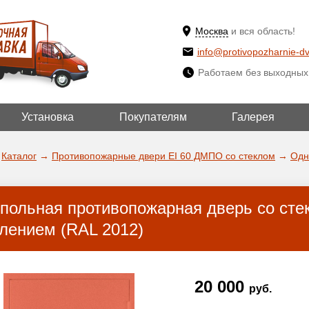
Москва
и вся область!
info@protivopozharnie-dv
Работаем без выходных
Установка
Покупателям
Галерея
ВЫБРАТЬ ДРУГ
ДА!
ГОРОД
Каталог
→
Противопожарные двери EI 60 ДМПО со стеклом
→
Одн
польная противопожарная дверь со сте
лением (RAL 2012)
20 000
руб.