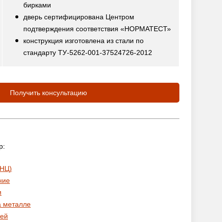
бирками
дверь сертифицирована Центром
подтверждения соответствия «НОРМАТЕСТ»
конструкция изготовлена из стали по
стандарту ТУ-5262-001-37524726-2012
Получить консультацию
р:
 НЦ)
ние
и
а металле
ей