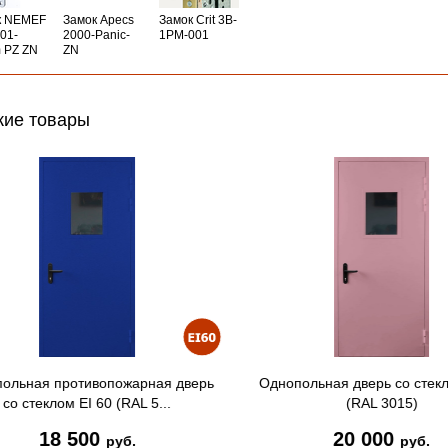
к NEMEF
Замок Apecs
Замок Crit 3B-
01-
2000-Panic-
1PM-001
 PZ ZN
ZN
ие товары
ольная противопожарная дверь
Однопольная дверь со стекл
со стеклом EI 60 (RAL 5...
(RAL 3015)
18 500
20 000
руб.
руб.