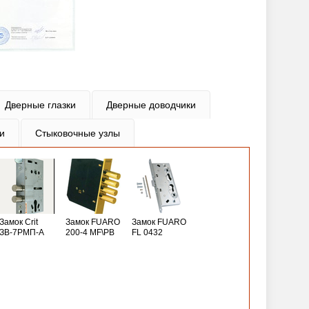
Дверные глазки
Дверные доводчики
и
Стыковочные узлы
Замок Crit
Замок FUARO
Замок FUARO
ЗВ-7РМП-А
200-4 MF\РВ
FL 0432