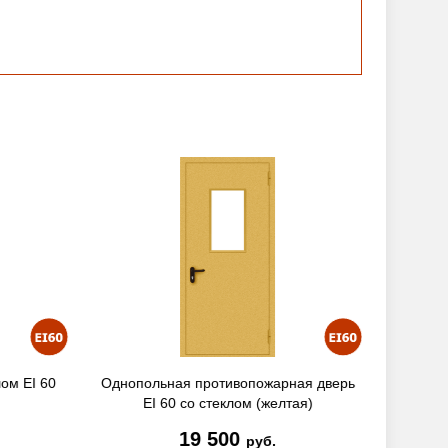
ом EI 60
Однопольная противопожарная дверь
Однопол
EI 60 со стеклом (желтая)
с
19 500
руб.