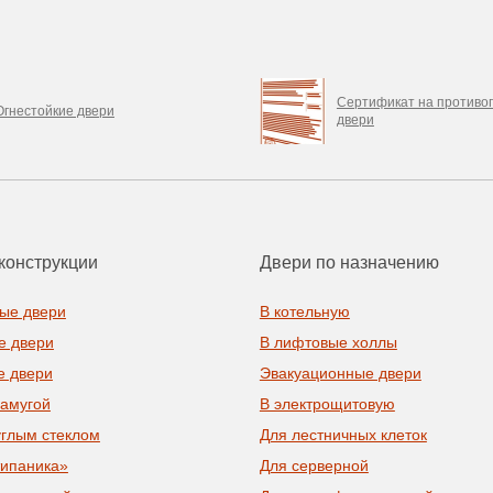
Сертификат на против
Огнестойкие двери
двери
конструкции
Двери по назначению
ые двери
В котельную
е двери
В лифтовые холлы
е двери
Эвакуационные двери
рамугой
В электрощитовую
углым стеклом
Для лестничных клеток
типаника»
Для серверной