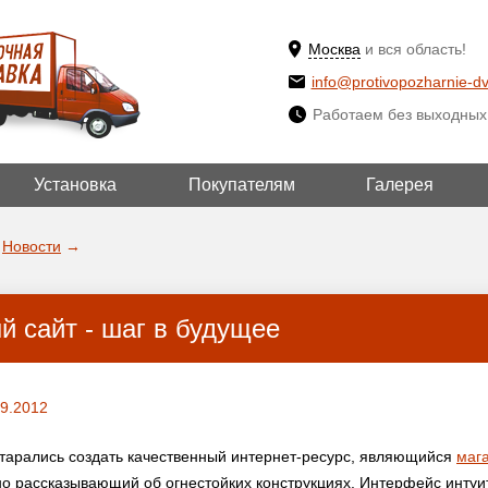
Москва
и вся область!
info@protivopozharnie-dv
Работаем без выходных
Установка
Покупателям
Галерея
ВЫБРАТЬ ДРУГ
ДА!
ГОРОД
Новости
→
й сайт - шаг в будущее
09.2012
тарались создать качественный интернет-ресурс, являющийся
маг
но рассказывающий об огнестойких конструкциях. Интерфейс интуи