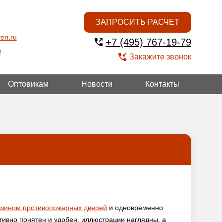
ЗАПРОСИТЬ РАСЧЕТ
eri.ru
+7 (495) 767-19-79
!
Закажите звонок
Оптовикам
Новости
Контакты
ОЙ
азином противопожарных дверей
и одновременно
тивно понятен и удобен, иллюстрации наглядны, а