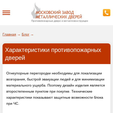
Противопожарные двери и металлоконструкции
Каталог
Главная
→
Блог
→
О заводе
Характеристики противопожарных
ДА!
дверей
Доставка
ВЫБРАТЬ ДРУГОЙ ГОРОД
Огнеупорные перегородки необходимы для локализации
Установка
возгорания, быстрой эвакуации людей и для минимизации
материального ущерба. Поэтому дизайн изделия является
Покупателям
второстепенным пунктом при покупке. Технические
характеристики показывают защитные возможности блока
Галерея
при ЧС.