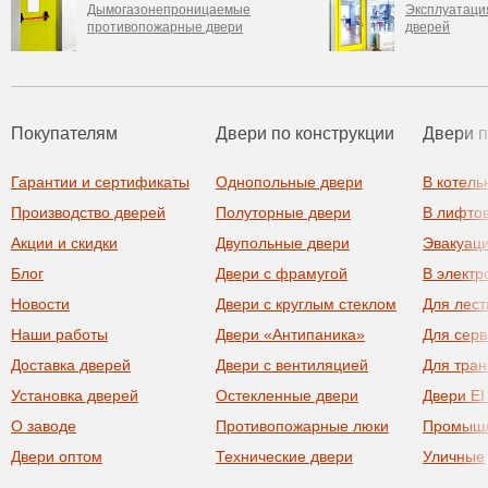
Дымогазонепроницаемые
Эксплуатаци
противопожарные двери
дверей
Покупателям
Двери по конструкции
Двери 
Гарантии и сертификаты
Однопольные двери
В котель
Производство дверей
Полуторные двери
В лифто
Акции и скидки
Двупольные двери
Эвакуац
Блог
Двери с фрамугой
В элект
Новости
Двери с круглым стеклом
Для лест
Наши работы
Двери «Антипаника»
Для сер
Доставка дверей
Двери с вентиляцией
Для тра
Установка дверей
Остекленные двери
Двери EI
О заводе
Противопожарные люки
Промыш
Двери оптом
Технические двери
Уличные