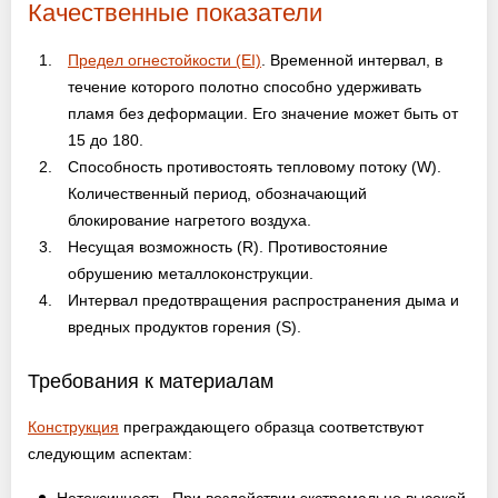
Качественные показатели
Оптовикам
Предел огнестойкости (EI)
. Временной интервал, в
Новости
течение которого полотно способно удерживать
пламя без деформации. Его значение может быть от
Контакты
15 до 180.
Способность противостоять тепловому потоку (W).
Количественный период, обозначающий
блокирование нагретого воздуха.
ЗАПРОСИТЬ РАСЧЕТ
Несущая возможность (R). Противостояние
+7 (495) 767-19-79
обрушению металлоконструкции.
Интервал предотвращения распространения дыма и
Закажите звонок
вредных продуктов горения (S).
Москва
и вся область!
Требования к материалам
info@protivopozharnie-dveri.ru
Конструкция
преграждающего образца соответствуют
Работаем без выходных!
следующим аспектам: