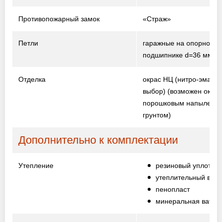
Противопожарный замок
«Страж»
Петли
гаражные на опорном
подшипнике d=36 мм
Отделка
окрас НЦ (нитро-эмаль,
выбор)
(возможен окрас
порошковым напыление
грунтом)
Дополнительно к комплектации
Утепление
резиновый уплотни
утеплительный вали
пенопласт
минеральная вата