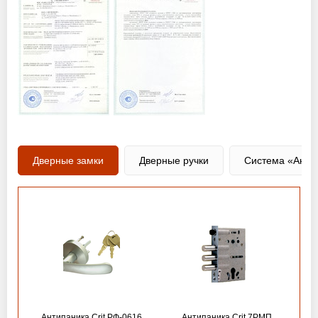
Дверные замки
Дверные ручки
Система «Анти
Антипаника Crit РФ-0616
Антипаника Crit 7РМП