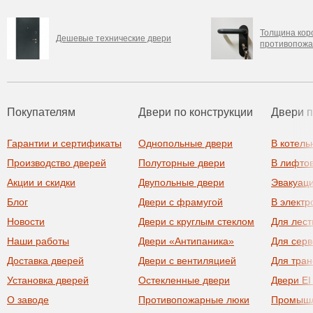
Толщина кор
Дешевые технические двери
противопожа
Покупателям
Двери по конструкции
Двери 
Гарантии и сертификаты
Однопольные двери
В котель
Производство дверей
Полуторные двери
В лифто
Акции и скидки
Двупольные двери
Эвакуац
Блог
Двери с фрамугой
В элект
Новости
Двери с круглым стеклом
Для лест
Наши работы
Двери «Антипаника»
Для сер
Доставка дверей
Двери с вентиляцией
Для тра
Установка дверей
Остекленные двери
Двери EI
О заводе
Противопожарные люки
Промыш