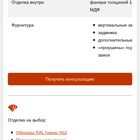
Отделка внутри
фанера толщиной 10 м
МДФ
Фурнитура
вертикальные засо
задвижка
дополнительные пе
«проушины» под на
замок
Получить консультацию
Отделка на выбор:
Образцы RAL (окрас НЦ)