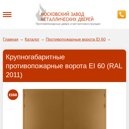
Противопожарные двери и металлоконструкции
Каталог
Главная
→
Каталог
→
Противопожарные ворота EI 60
→
О заводе
Крупногабаритные
ДА!
противопожарные ворота EI 60 (RAL
Доставка
2011)
ВЫБРАТЬ ДРУГОЙ ГОРОД
Установка
Покупателям
Галерея