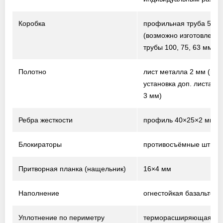
Коробка
профильная труба 50×
(возможно изготовление
трубы 100, 75, 63 мм)
Полотно
лист металла 2 мм
(воз
установка доп. листа т
3 мм)
Ребра жесткости
профиль 40×25×2 мм
Блокираторы
противосъёмные штыри
Притворная планка (нащельник)
16×4 мм
Наполнение
огнестойкая базальтова
Уплотнение по периметру
терморасширяющаяся 