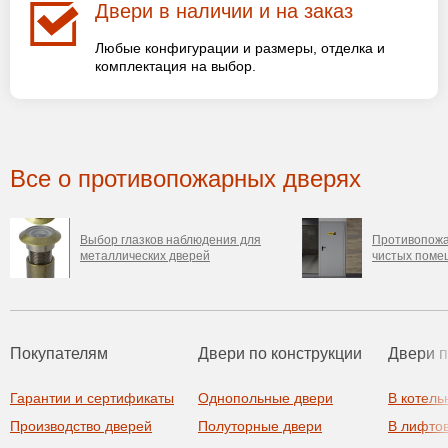
Двери в наличии и на заказ
Любые конфигурации и размеры, отделка и
комплектация на выбор.
Все о противопожарных дверях
Выбор глазков наблюдения для
Противопожа
металлических дверей
чистых поме
Покупателям
Двери по конструкции
Двери 
Гарантии и сертификаты
Однопольные двери
В котель
Производство дверей
Полуторные двери
В лифто