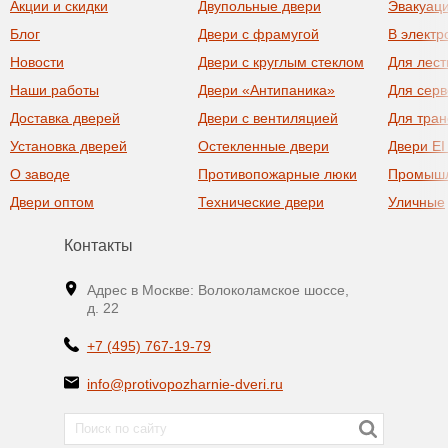
Акции и скидки
Двупольные двери
Эвакуац
Блог
Двери с фрамугой
В элект
Новости
Двери с круглым стеклом
Для лест
Наши работы
Двери «Антипаника»
Для сер
Доставка дверей
Двери с вентиляцией
Для тра
Установка дверей
Остекленные двери
Двери EI
О заводе
Противопожарные люки
Промыш
Двери оптом
Технические двери
Уличные
Контакты
Адрес в Москве: Волоколамское шоссе,
д. 22
+7 (495) 767-19-79
info@protivopozharnie-dveri.ru