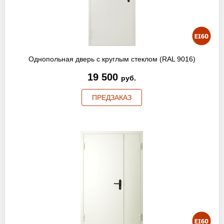
Оптовикам
Новости
Контакты
Однопольная дверь c круглым стеклом (RAL 9016)
19 500
руб.
ПРЕДЗАКАЗ
ЗАПРОСИТЬ РАСЧЕТ
+7 (495) 767-19-79
Закажите звонок
Москва
и вся область!
info@protivopozharnie-dveri.ru
Работаем без выходных!