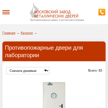
Противопожарные двери и металлоконструкции
Каталог
Главная
→
Каталог
→
О заводе
Противопожарные двери для
ДА!
лаборатории
Доставка
ВЫБРАТЬ ДРУГОЙ ГОРОД
Установка
Всего:
83
Покупателям
Галерея