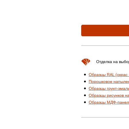
Отделка на выбо
Образцы RAL (окрас
Порошковое напыле
Образцы грунт-эмал
Образцы рисунков н
Образцы МДФ-панел