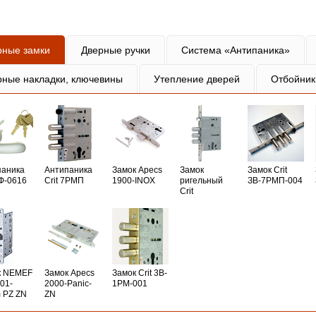
рные замки
Дверные ручки
Система «Антипаника»
рные накладки, ключевины
Утепление дверей
Отбойник
паника
Антипаника
Замок Apecs
Замок
Замок Crit
РФ-0616
Crit 7РМП
1900-INOX
ригельный
ЗВ-7РМП-004
Crit
к NEMEF
Замок Apecs
Замок Crit 3B-
01-
2000-Panic-
1PM-001
 PZ ZN
ZN