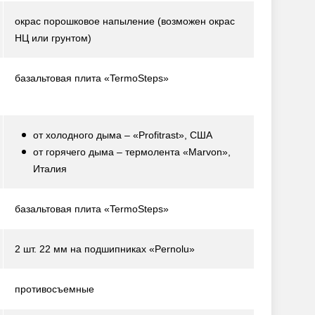
окрас порошковое напыление
(возможен окрас
НЦ или грунтом)
базальтовая плита «TermoSteps»
от холодного дыма – «Profitrast», США
от горячего дыма – термолента «Marvon»,
Италия
базальтовая плита «TermoSteps»
2 шт. 22 мм на подшипниках «Pernolu»
противосъемные