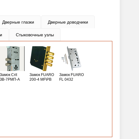
Дверные глазки
Дверные доводчики
и
Стыковочные узлы
Замок Crit
Замок FUARO
Замок FUARO
ЗВ-7РМП-А
200-4 MF\РВ
FL 0432