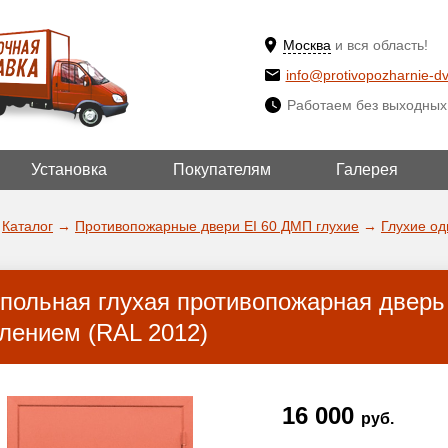
Москва
и вся область!
info@protivopozharnie-dv
Работаем без выходных
Установка
Покупателям
Галерея
ВЫБРАТЬ ДРУГ
ДА!
ГОРОД
Каталог
→
Противопожарные двери EI 60 ДМП глухие
→
Глухие о
польная глухая противопожарная дверь
лением (RAL 2012)
16 000
руб.