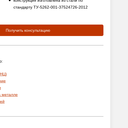
конструкция изготовлена из стали по
стандарту ТУ-5262-001-37524726-2012
Получить консультацию
р:
 НЦ)
ние
и
а металле
ей