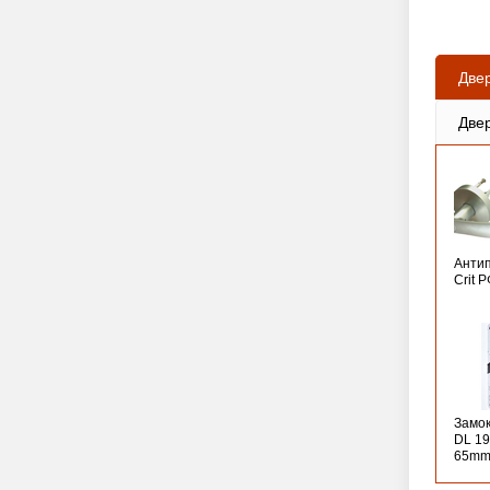
Две
Две
Анти
Crit 
Замо
DL 19
65mm