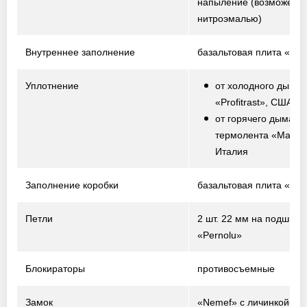
напыление
(возможен о
нитроэмалью)
Внутреннее заполнение
базальтовая плита «Te
Уплотнение
от холодного дыма 
«Profitrast», США
от горячего дыма –
термолента «Marvo
Италия
Заполнение коробки
базальтовая плита «Te
Петли
2 шт. 22 мм на подшипн
«Pernolu»
Блокираторы
противосъемные
Замок
«Nemef» с личинкой-ци