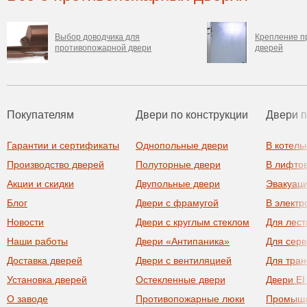
Выбор доводчика для
Крепление п
противопожарной двери
дверей
Покупателям
Двери по конструкции
Двери 
Гарантии и сертификаты
Однопольные двери
В котель
Производство дверей
Полуторные двери
В лифто
Акции и скидки
Двупольные двери
Эвакуац
Блог
Двери с фрамугой
В элект
Новости
Двери с круглым стеклом
Для лест
Наши работы
Двери «Антипаника»
Для сер
Доставка дверей
Двери с вентиляцией
Для тра
Установка дверей
Остекленные двери
Двери EI
О заводе
Противопожарные люки
Промыш