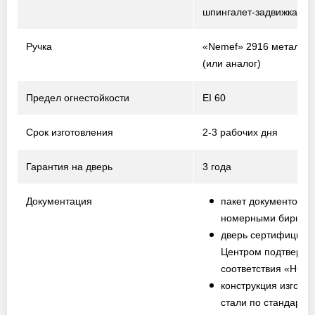
шпингалет-задвижка
Ручка
«Nemef» 2916 металл /
(или аналог)
Предел огнестойкости
EI 60
Срок изготовления
2-3 рабочих дня
Гарантия на дверь
3 года
Документация
пакет документов с
номерными биркам
дверь сертифициро
Центром подтвержд
соответствия «НО
конструкция изготов
стали по стандарту