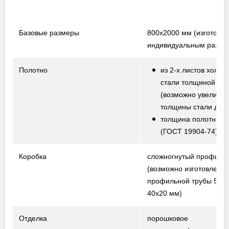
Базовые размеры
800х2000 мм
(изготовл
индивидуальным разме
Полотно
из 2-х листов холод
стали толщиной 1,5
(возможно увеличе
толщины стали до 2,
толщина полотна от
(ГОСТ 19904-74)
Коробка
сложногнутый профиль
(возможно изготовление
профильной трубы 50х2
40х20 мм)
Отделка
порошковое