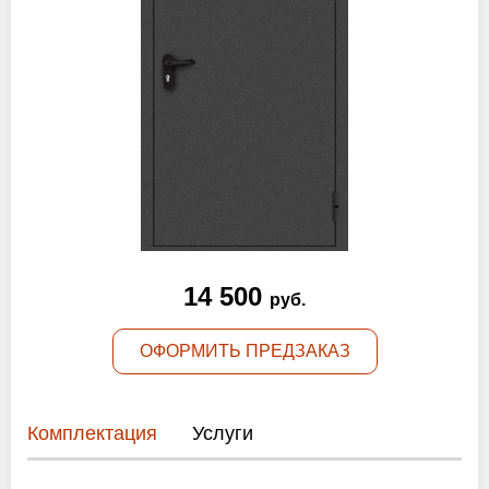
Оптовикам
Новости
Контакты
ЗАПРОСИТЬ РАСЧЕТ
+7 (495) 767-19-79
14 500
руб.
Закажите звонок
ОФОРМИТЬ ПРЕДЗАКАЗ
Москва
и вся область!
info@protivopozharnie-dveri.ru
Комплектация
Услуги
Работаем без выходных!