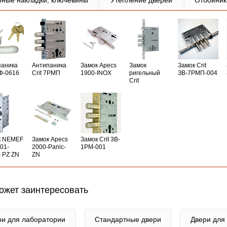
рные накладки, ключевины
Утепление дверей
Отбойник
паника
Антипаника
Замок Apecs
Замок
Замок Crit
РФ-0616
Crit 7РМП
1900-INOX
ригельный
ЗВ-7РМП-004
Crit
к NEMEF
Замок Apecs
Замок Crit 3B-
01-
2000-Panic-
1PM-001
 PZ ZN
ZN
ожет заинтересовать
ри для лаборатории
Стандартные двери
Двери для