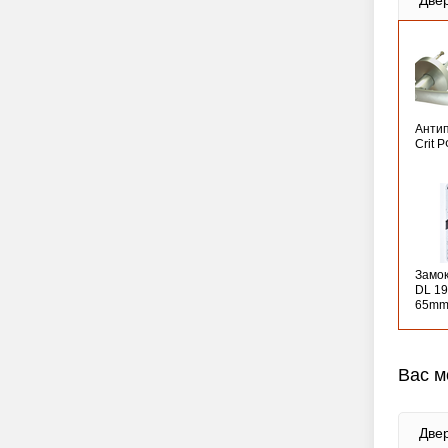
Две
Анти
Crit 
Замо
DL 19
65mm
Вас м
Две