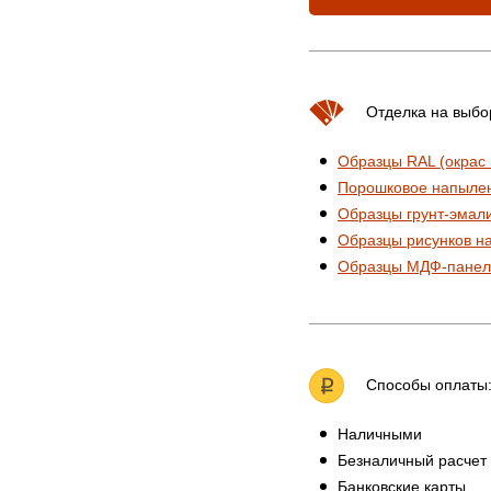
Отделка на выбо
Образцы RAL (окрас
Порошковое напыле
Образцы грунт-эмал
Образцы рисунков н
Образцы МДФ-панел
Способы оплаты
Наличными
Безналичный расчет
Банковские карты