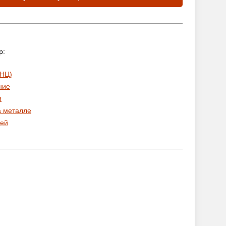
р:
 НЦ)
ние
и
а металле
ей
: