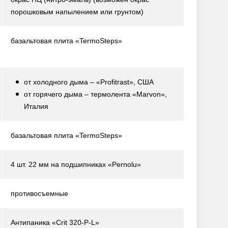
порошковым напылением или грунтом)
базальтовая плита «TermoSteps»
от холодного дыма – «Profitrast», США
от горячего дыма – термолента «Marvon»,
Италия
базальтовая плита «TermoSteps»
4 шт. 22 мм на подшипниках «Pernolu»
противосъемные
Антипаника «Crit 320-P-L»