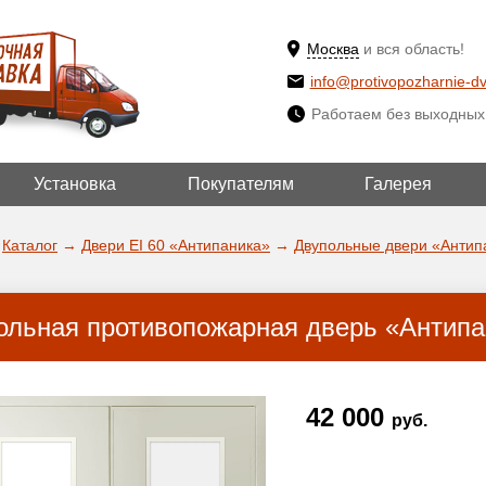
Москва
и вся область!
info@protivopozharnie-dv
Работаем без выходных
Установка
Покупателям
Галерея
ВЫБРАТЬ ДРУГ
ДА!
ГОРОД
Каталог
→
Двери EI 60 «Антипаника»
→
Двупольные двери «Антип
ольная противопожарная дверь «Антипан
42 000
руб.