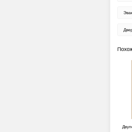
Эва
Две
Похож
аника» со
Двупольная дверь «Антипаника» со
Двуп