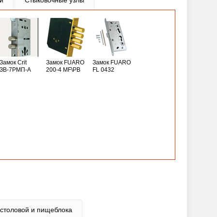
и
Стыковочные узлы
Замок Crit
Замок FUARO
Замок FUARO
ЗВ-7РМП-А
200-4 MF\РВ
FL 0432
 столовой и пищеблока