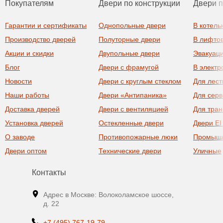
Покупателям
Двери по конструкции
Двери 
Гарантии и сертификаты
Однопольные двери
В котель
Производство дверей
Полуторные двери
В лифто
Акции и скидки
Двупольные двери
Эвакуац
Блог
Двери с фрамугой
В элект
Новости
Двери с круглым стеклом
Для лест
Наши работы
Двери «Антипаника»
Для сер
Доставка дверей
Двери с вентиляцией
Для тра
Установка дверей
Остекленные двери
Двери EI
О заводе
Противопожарные люки
Промыш
Двери оптом
Технические двери
Уличные
Контакты
Адрес в Москве: Волоколамское шоссе,
д. 22
+7 (495) 767-19-79