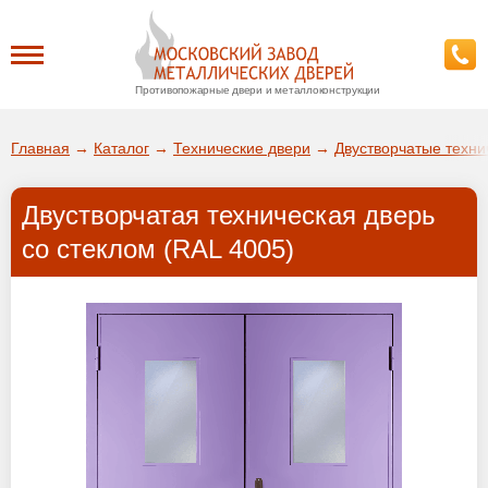
Противопожарные двери и металлоконструкции
Каталог
Главная
→
Каталог
→
Технические двери
→
Двустворчатые техни
О заводе
Двустворчатая техническая дверь
ДА!
со стеклом (RAL 4005)
Доставка
ВЫБРАТЬ ДРУГОЙ ГОРОД
Установка
Покупателям
Галерея