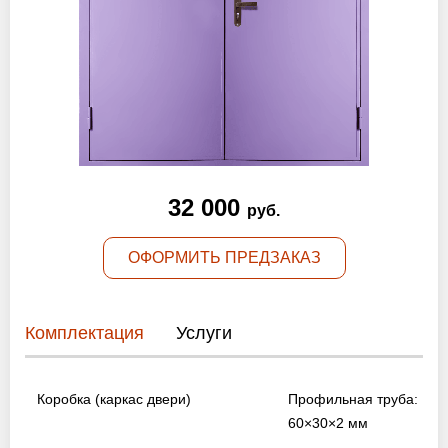
Оптовикам
Новости
Контакты
32 000
ЗАПРОСИТЬ РАСЧЕТ
руб.
+7 (495) 767-19-79
ОФОРМИТЬ ПРЕДЗАКАЗ
Закажите звонок
Комплектация
Услуги
Москва
и вся область!
info@protivopozharnie-dveri.ru
Коробка (каркас двери)
Работаем без выходных!
Профильная труба:
60×30×2 мм