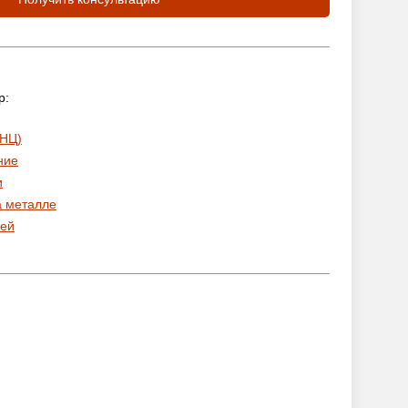
р:
 НЦ)
ние
и
а металле
ей
: