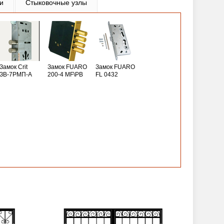
и
Стыковочные узлы
Замок Crit
Замок FUARO
Замок FUARO
ЗВ-7РМП-А
200-4 MF\РВ
FL 0432