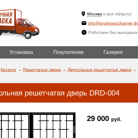
Москва
и вся область!
info@protivopozharnie-dv
Работаем без выходных
Установка
Покупателям
Галерея
ВЫБРАТЬ ДРУГ
ДА!
ГОРОД
Каталог
→
Решетчатые двери
→
Двупольные решетчатые двери
→
ольная решетчатая дверь DRD-004
29 000
руб.