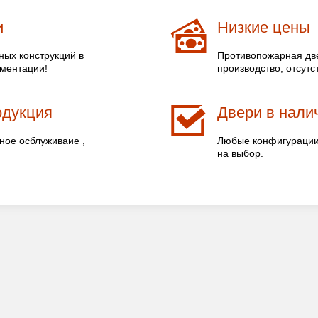
и
Низкие цены
ых конструкций в
Противопожарная две
ументации!
производство, отсутс
одукция
Двери в налич
ное осблуживаие ,
Любые конфигурации 
на выбор.