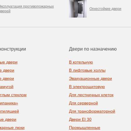
Эксплуатация противопожарных
Огнестойкие двери
дверей
конструкции
Двери по назначению
ые двери
В котельную
е двери
В лифтовые холлы
е двери
Эвакуационные двери
рамугой
В электрощитовую
углым стеклом
Для лестничных клеток
типаника»
Для серверной
нтиляцией
Для трансформаторной
ые двери
Двери EI 30
жарные люки
Промышленные