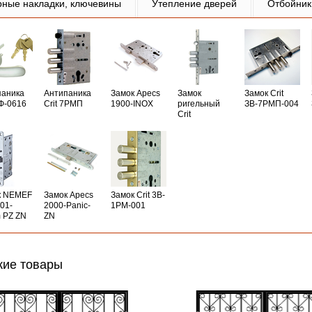
рные накладки, ключевины
Утепление дверей
Отбойник
паника
Антипаника
Замок Apecs
Замок
Замок Crit
РФ-0616
Crit 7РМП
1900-INOX
ригельный
ЗВ-7РМП-004
Crit
к NEMEF
Замок Apecs
Замок Crit 3B-
01-
2000-Panic-
1PM-001
 PZ ZN
ZN
ие товары