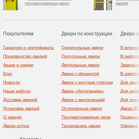
противопожарные двери
дверей
Покупателям
Двери по конструкции
Двери 
Гарантии и сертификаты
Однопольные двери
В котель
Производство дверей
Полуторные двери
В лифто
Акции и скидки
Двупольные двери
Эвакуац
Блог
Двери с фрамугой
В элект
Новости
Двери с круглым стеклом
Для лест
Наши работы
Двери «Антипаника»
Для сер
Доставка дверей
Двери с вентиляцией
Для тра
Установка дверей
Остекленные двери
Двери EI
О заводе
Противопожарные люки
Промыш
Двери оптом
Технические двери
Уличные