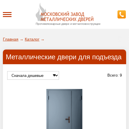
Противопожарные двери и металлоконструкции
Каталог
Главная
→
Каталог
→
О заводе
Металлические двери для подъезда
ДА!
Доставка
ВЫБРАТЬ ДРУГОЙ ГОРОД
Всего:
9
Установка
Покупателям
Галерея