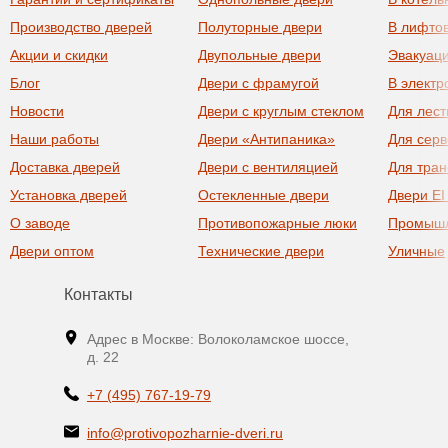
Производство дверей
Полуторные двери
В лифто
Акции и скидки
Двупольные двери
Эвакуац
Блог
Двери с фрамугой
В элект
Новости
Двери с круглым стеклом
Для лест
Наши работы
Двери «Антипаника»
Для сер
Доставка дверей
Двери с вентиляцией
Для тра
Установка дверей
Остекленные двери
Двери EI
О заводе
Противопожарные люки
Промыш
Двери оптом
Технические двери
Уличные
Контакты
Адрес в Москве: Волоколамское шоссе,
д. 22
+7 (495) 767-19-79
info@protivopozharnie-dveri.ru