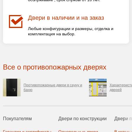
Двери в наличии и на заказ
Любые конфигурации и размеры, отделка и
комплектация на выбор.
Все о противопожарных дверях
Противопожарные двери в сауну и
Характерист
баню
дверей
Покупателям
Двери по конструкции
Двери 
Гарантии и сертификаты
Однопольные двери
В котель