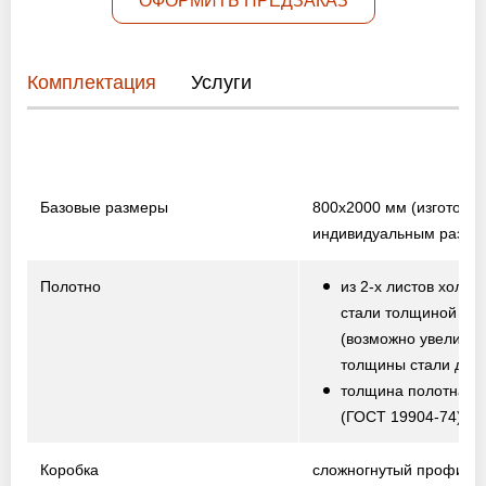
ОФОРМИТЬ ПРЕДЗАКАЗ
Комплектация
Услуги
Базовые размеры
800х2000 мм
(изготовл
индивидуальным разме
Полотно
из 2-х листов холод
стали толщиной 1,5
(возможно увеличе
толщины стали до 2,
толщина полотна от
(ГОСТ 19904-74)
Коробка
сложногнутый профиль