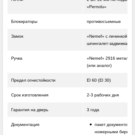
«Pernolu»
Блокираторы
противосъемные
Замок
«Nemef» с личинкой-ци
шпингалет-задвижка
Ручка
«Nemef» 2916 металл /
(или аналог)
Предел огнестойкости
EI 60 (EI 30)
Срок изготовления
2-3 рабочих дня
Гарантия на дверь
3 года
Документация
пакет документов с
номерными биркам