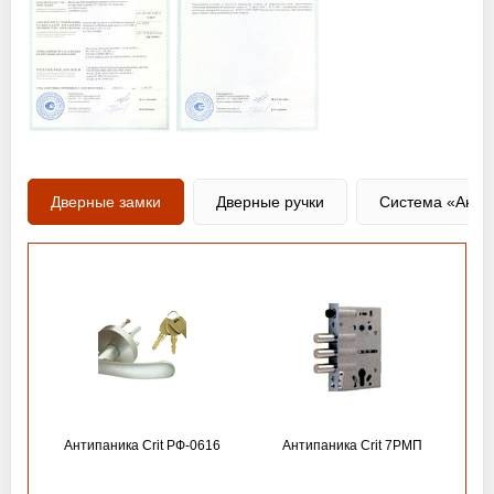
Дверные замки
Дверные ручки
Система «Анти
Антипаника Crit РФ-0616
Антипаника Crit 7РМП