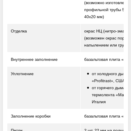
(возможно изготовление
профильной трубы 50х2
40х20 мм)
Отделка
окрас НЦ (нитро-эмаль)
(возможен окрас порош
напылением или грунто
Внутреннее заполнение
базальтовая плита «Te
Уплотнение
от холодного дыма 
«Profitrast», США
от горячего дыма –
термолента «Marvo
Италия
Заполнение коробки
базальтовая плита «Te
Петли
2 шт. 22 мм на подшипн