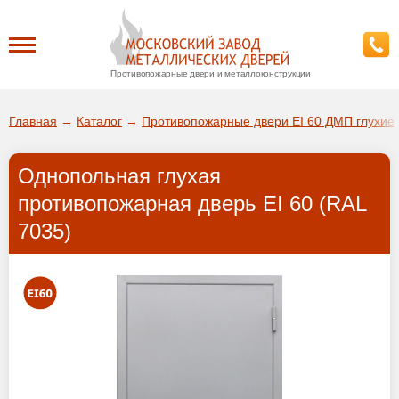
Противопожарные двери и металлоконструкции
Каталог
Главная
→
Каталог
→
Противопожарные двери EI 60 ДМП глухие
О заводе
Однопольная глухая
ДА!
противопожарная дверь EI 60 (RAL
Доставка
7035)
ВЫБРАТЬ ДРУГОЙ ГОРОД
Установка
Покупателям
Галерея