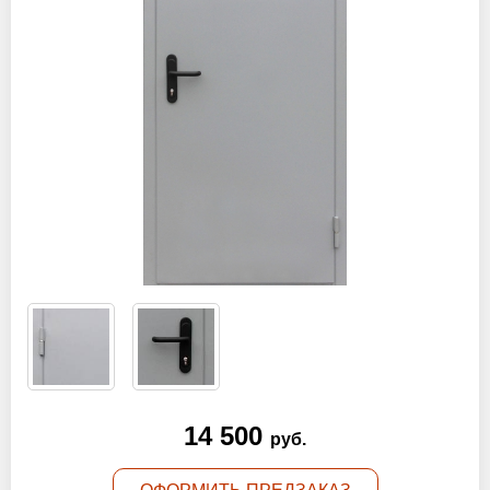
Оптовикам
Новости
Контакты
ЗАПРОСИТЬ РАСЧЕТ
+7 (495) 767-19-79
Закажите звонок
Москва
и вся область!
info@protivopozharnie-dveri.ru
14 500
Работаем без выходных!
руб.