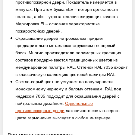
противопожарной двери. Показатель измеряется в
минутах. При этом буква «E» – потеря целостности
полотна, а «I» – утрата теплоизолирующих качеств.
Маркировка EI – основная характеристика
пожаростойких дверей.
Окрашивание дверей нитроэмалью придает
предварительно металлоконструкциям глянцевый
блеск. Многие производители полимерных красящих
составов придерживаются традиционных цветов из
международной палитры RAL. Оттенок RAL 7035 входит
в классическую коллекцию цветовой палитры RAL.
Светло-серый цвет не уступает по популярности
монохромному черному и белому оттенкам. RAL под
индексом 7035 подходит для окрашивания дверей с
нейтральным дизайном.
Однопольные
противопожарные двери
лаконичного светло-серого
цвета гармонично выглядят в любом интерьере.