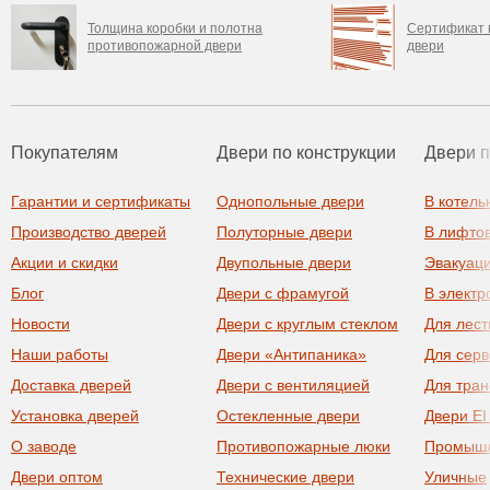
Толщина коробки и полотна
Сертификат 
противопожарной двери
двери
Покупателям
Двери по конструкции
Двери 
Гарантии и сертификаты
Однопольные двери
В котель
Производство дверей
Полуторные двери
В лифто
Акции и скидки
Двупольные двери
Эвакуац
Блог
Двери с фрамугой
В элект
Новости
Двери с круглым стеклом
Для лест
Наши работы
Двери «Антипаника»
Для сер
Доставка дверей
Двери с вентиляцией
Для тра
Установка дверей
Остекленные двери
Двери EI
О заводе
Противопожарные люки
Промыш
Двери оптом
Технические двери
Уличные