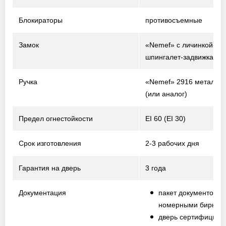
Блокираторы
противосъемные
Замок
«Nemef» с личинкой-ци
шпингалет-задвижка
Ручка
«Nemef» 2916 металл /
(или аналог)
Предел огнестойкости
EI 60 (EI 30)
Срок изготовления
2-3 рабочих дня
Гарантия на дверь
3 года
Документация
пакет документов с
номерными биркам
дверь сертифициро