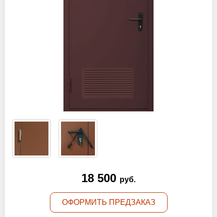
Оптовикам
Новости
Контакты
ЗАПРОСИТЬ РАСЧЕТ
+7 (495) 767-19-79
Закажите звонок
Москва
и вся область!
18 500
info@protivopozharnie-dveri.ru
руб.
Работаем без выходных!
ОФОРМИТЬ ПРЕДЗАКАЗ