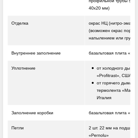
профильной трубы 50х2
40х20 мм)
Отделка
окрас НЦ (нитро-эмаль)
(возможен окрас порош
напылением или грунто
Внутреннее заполнение
базальтовая плита «Te
Уплотнение
от холодного дыма 
«Profitrast», США
от горячего дыма –
термолента «Marvo
Италия
Заполнение коробки
базальтовая плита «Te
Петли
2 шт. 22 мм на подшипн
«Pernolu»