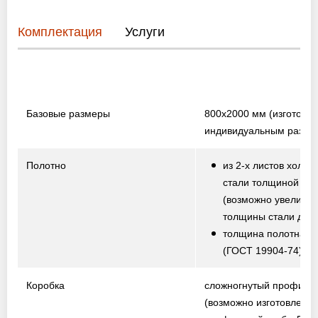
Комплектация
Услуги
Базовые размеры
800х2000 мм
(изготовл
индивидуальным разме
Полотно
из 2-х листов холод
стали толщиной 1,5
(возможно увеличе
толщины стали до 2,
толщина полотна от
(ГОСТ 19904-74)
Коробка
сложногнутый профиль
(возможно изготовление