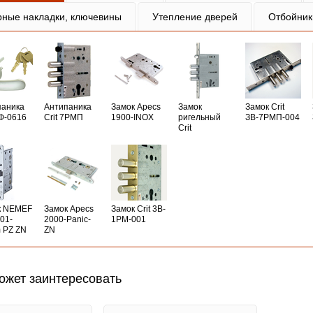
рные накладки, ключевины
Утепление дверей
Отбойник
паника
Антипаника
Замок Apecs
Замок
Замок Crit
РФ-0616
Crit 7РМП
1900-INOX
ригельный
ЗВ-7РМП-004
Crit
к NEMEF
Замок Apecs
Замок Crit 3B-
01-
2000-Panic-
1PM-001
 PZ ZN
ZN
ожет заинтересовать