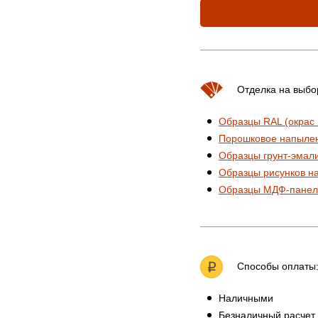
Отделка на выбо
Образцы RAL (окрас
Порошковое напыле
Образцы грунт-эмал
Образцы рисунков н
Образцы МДФ-панел
Способы оплаты
Наличными
Безналичный расчет