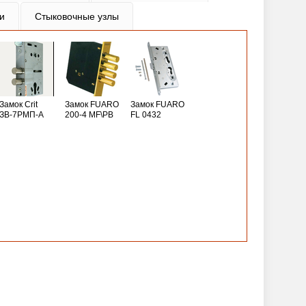
и
Стыковочные узлы
Замок Crit
Замок FUARO
Замок FUARO
ЗВ-7РМП-А
200-4 MF\РВ
FL 0432