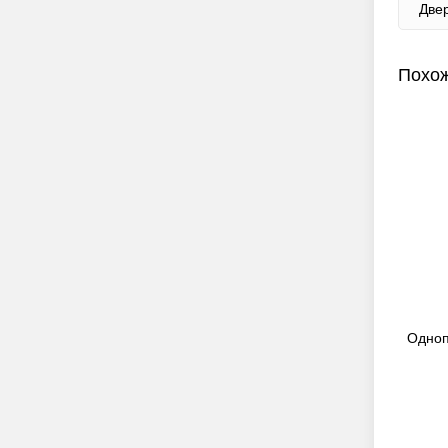
Две
Похож
вопожарная
Полуторапольная противопожарная
Одноп
дверь со стеклом EI 90 05
27 000
руб.
ПРЕДЗАКАЗ