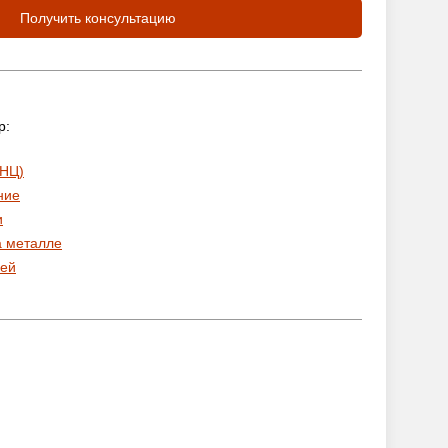
Получить консультацию
р:
 НЦ)
ние
и
а металле
ей
: