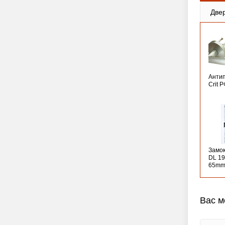
Две
Анти
Crit 
Замо
DL 19
65mm
Вас м