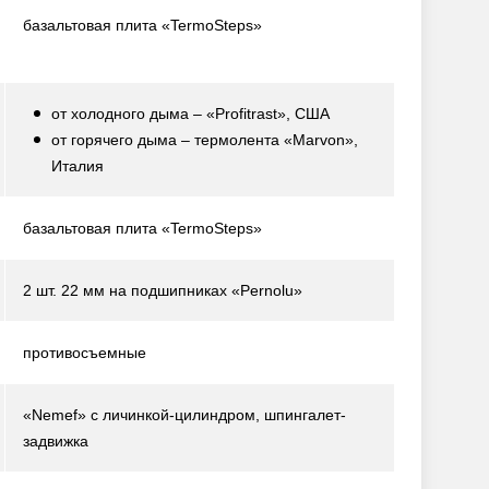
базальтовая плита «TermoSteps»
от холодного дыма – «Profitrast», США
от горячего дыма – термолента «Marvon»,
Италия
базальтовая плита «TermoSteps»
2 шт. 22 мм на подшипниках «Pernolu»
противосъемные
«Nemef» с личинкой-цилиндром, шпингалет-
задвижка