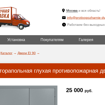
Москва
и вся область!
info@protivopozharnie-dv
Работаем без выходных
Установка
Покупателям
Галерея
ВЫБРАТЬ ДРУГ
ДА!
ГОРОД
Каталог
→
Двери EI 90
→
торапольная глухая противопожарная дв
25 000
руб.