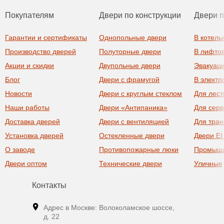
Покупателям
Двери по конструкции
Двери 
Гарантии и сертификаты
Однопольные двери
В котель
Производство дверей
Полуторные двери
В лифто
Акции и скидки
Двупольные двери
Эвакуац
Блог
Двери с фрамугой
В элект
Новости
Двери с круглым стеклом
Для лест
Наши работы
Двери «Антипаника»
Для сер
Доставка дверей
Двери с вентиляцией
Для тра
Установка дверей
Остекленные двери
Двери EI
О заводе
Противопожарные люки
Промыш
Двери оптом
Технические двери
Уличные
Контакты
Адрес в Москве: Волоколамское шоссе,
д. 22