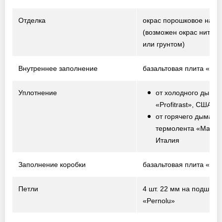
Отделка
окрас порошковое нап
(возможен окрас нитро
или грунтом)
Внутреннее заполнение
базальтовая плита «Te
Уплотнение
от холодного дыма 
«Profitrast», США
от горячего дыма –
термолента «Marvo
Италия
Заполнение коробки
базальтовая плита «Te
Петли
4 шт. 22 мм на подшипн
«Pernolu»