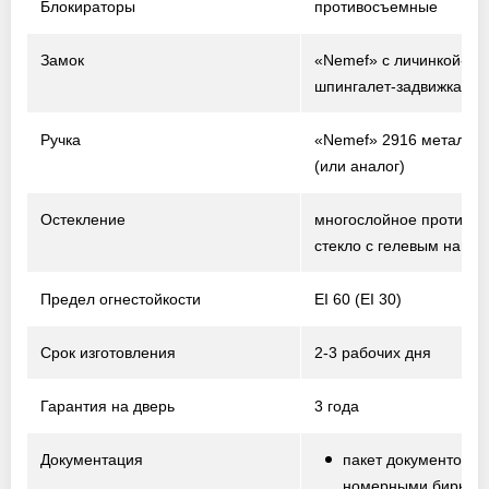
Блокираторы
противосъемные
Замок
«Nemef» с личинкой-ци
шпингалет-задвижка
Ручка
«Nemef» 2916 металл /
(или аналог)
Остекление
многослойное противо
стекло с гелевым напо
Предел огнестойкости
EI 60 (EI 30)
Срок изготовления
2-3 рабочих дня
Гарантия на дверь
3 года
Документация
пакет документов с
номерными биркам