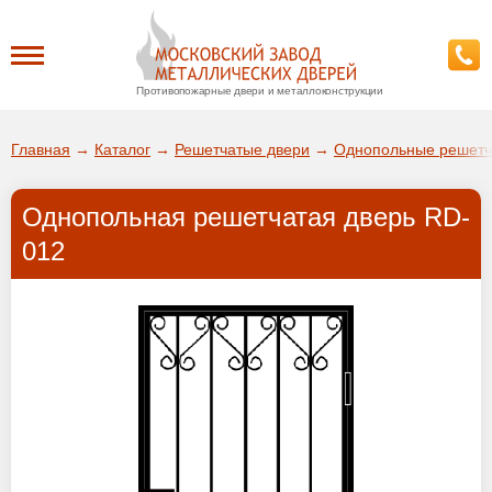
Противопожарные двери и металлоконструкции
Каталог
Главная
→
Каталог
→
Решетчатые двери
→
Однопольные решетч
О заводе
Однопольная решетчатая дверь RD-
ДА!
012
Доставка
ВЫБРАТЬ ДРУГОЙ ГОРОД
Установка
Покупателям
Галерея