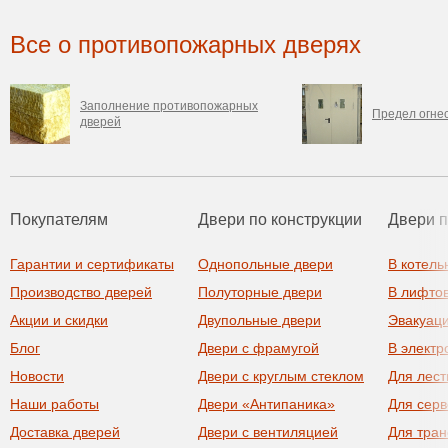
Все о противопожарных дверях
Заполнение противопожарных
Предел огне
дверей
Покупателям
Двери по конструкции
Двери 
Гарантии и сертификаты
Однопольные двери
В котель
Производство дверей
Полуторные двери
В лифто
Акции и скидки
Двупольные двери
Эвакуац
Блог
Двери с фрамугой
В элект
Новости
Двери с круглым стеклом
Для лест
Наши работы
Двери «Антипаника»
Для сер
Доставка дверей
Двери с вентиляцией
Для тра