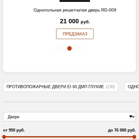
Однопольная решетчатая дверь RD-009
21 000
руб.
ПРЕДЗАКАЗ
ПРОТИВОПОЖАРНЫЕ ДВЕРИ EI 60 ДМП ГЛУХИЕ
(130)
ОДН
от
950
руб.
до
76 000
руб.