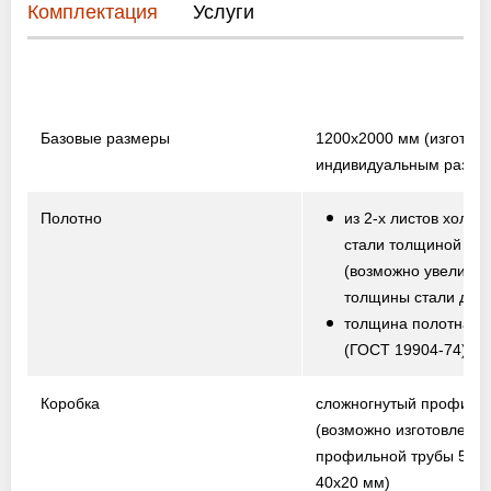
Комплектация
Услуги
Базовые размеры
1200х2000 мм
(изготов
индивидуальным разме
Полотно
из 2-х листов холод
стали толщиной 1,5
(возможно увеличе
толщины стали до 2,
толщина полотна от
(ГОСТ 19904-74)
Коробка
сложногнутый профиль
(возможно изготовление
профильной трубы 50х2
40х20 мм)