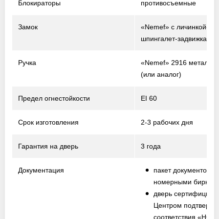
Блокираторы
противосъемные
Замок
«Nemef» с личинкой-ци
шпингалет-задвижка
Ручка
«Nemef» 2916 металл /
(или аналог)
Предел огнестойкости
EI 60
Срок изготовления
2-3 рабочих дня
Гарантия на дверь
3 года
Документация
пакет документов с
номерными биркам
дверь сертифициро
Центром подтвержд
соответствия «НО