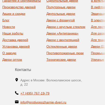
Гарантии и сертификаты
Однопольные двери
В котель
Производство дверей
Полуторные двери
В лифто
Акции и скидки
Двупольные двери
Эвакуац
Блог
Двери с фрамугой
В элект
Новости
Двери с круглым стеклом
Для лест
Наши работы
Двери «Антипаника»
Для сер
Доставка дверей
Двери с вентиляцией
Для тра
Установка дверей
Остекленные двери
Двери EI
О заводе
Противопожарные люки
Промыш
Двери оптом
Технические двери
Уличные
Контакты
Адрес в Москве: Волоколамское шоссе,
д. 22
+7 (495) 767-19-79
info@protivopozharnie-dveri.ru