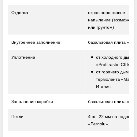
Отделка
окрас порошковое
напыление
(возможен о
или грунтом)
Внутреннее заполнение
базальтовая плита «Te
Уплотнение
от холодного дыма 
«Profitrast», США
от горячего дыма –
термолента «Marvo
Италия
Заполнение коробки
базальтовая плита «Te
Петли
4 шт. 22 мм на подшипн
«Pernolu»