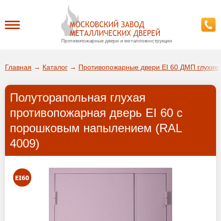
Противопожарные двери и металлоконструкции
Каталог
Главная
→
Каталог
→
Противопожарные двери EI 60 ДМП глухие
О заводе
Полуторапольная глухая
ДА!
противопожарная дверь EI 60 с
Доставка
порошковым напылением (RAL
ВЫБРАТЬ ДРУГОЙ ГОРОД
4009)
Установка
Покупателям
Галерея